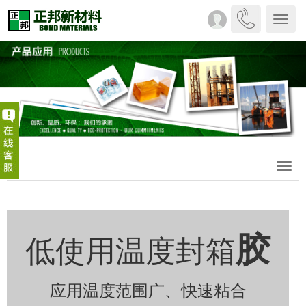
下
拉
菜
单
Togg
navi
胶
低使用温度封箱
应用温度范围广、
快速粘合