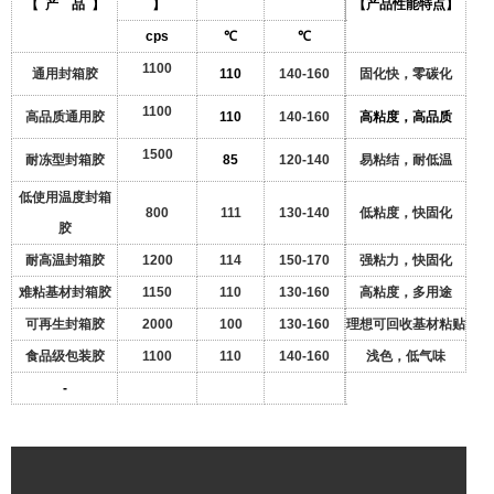
【 产 品 】
】
【产品性能特点】
cps
℃
℃
1100
通用封箱胶
110
140-160
固化快，零碳化
1100
高品质通用胶
110
140-160
高粘度，高品质
1500
耐冻型封箱胶
85
120-140
易粘结，耐低温
低使用温度封箱
800
111
130-140
低粘度，快固化
胶
耐高温封箱胶
1200
114
150-170
强粘力，快固化
难粘基材封箱胶
1150
110
130-160
高粘度，多用途
可再生封箱胶
2000
100
130-160
理想可回收基材粘贴
食品级包装胶
1100
110
140-160
浅色，低气味
-